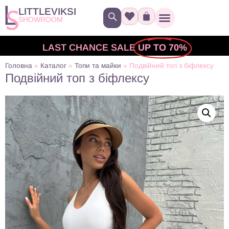
LITTLEVIKSI
SHOWROOM
LAST CHANCE SALE
UP TO 70%
Головна
»
Каталог
»
Топи та майки
»
Подвійний топ з біфлексу
Подвійний топ з біфлексу