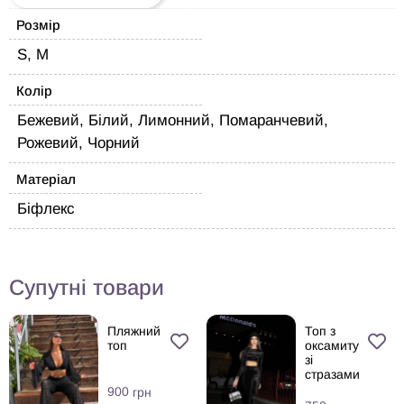
Розмір
S, M
Колір
Бежевий, Білий, Лимонний, Помаранчевий,
Рожевий, Чорний
Матеріал
Біфлекс
Супутні товари
Пляжний
Топ з
топ
оксамиту
зі
стразами
900
грн