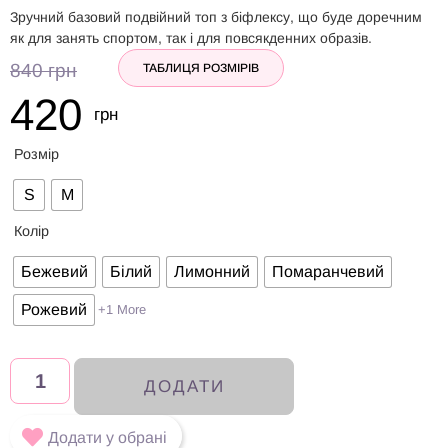
Зручний базовий подвійний топ з біфлексу, що буде доречним
як для занять спортом, так і для повсякденних образів.
840
грн
ТАБЛИЦЯ РОЗМІРІВ
420
грн
Розмір
S
M
Колір
Бежевий
Білий
Лимонний
Помаранчевий
Рожевий
+1 More
ДОДАТИ
Додати у обрані