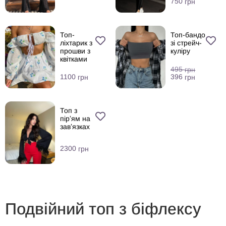
750
грн
Топ-
Топ-бандо
ліхтарик з
зі стрейч-
прошви з
куліру
квітками
495
грн
396
1100
грн
грн
Топ з
пірʼям на
завʼязках
2300
грн
Подвійний топ з біфлексу