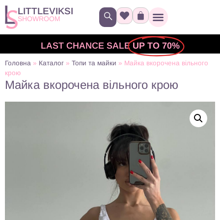
LITTLEVIKSI
SHOWROOM
LAST CHANCE SALE
UP TO 70%
Головна
»
Каталог
»
Топи та майки
»
Майка вкорочена вільного
крою
Майка вкорочена вільного крою