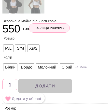
Вкорочена майка вільного крою.
550
грн
ТАБЛИЦЯ РОЗМІРІВ
Розмір
M/L
S/M
Xs/S
Колір
Білий
Бордо
Молочний
Сірий
+1 More
ДОДАТИ
Додати у обрані
Розмір