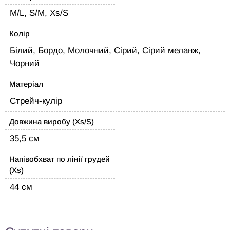
M/L, S/M, Xs/S
Колір
Білий, Бордо, Молочний, Сірий, Сірий меланж,
Чорний
Матеріал
Стрейч-кулір
Довжина виробу (Xs/S)
35,5 см
Напівобхват по лінії грудей
(Xs)
44 см