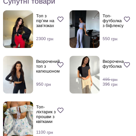
Супутні товари
Топ з
Топ-
пірʼям на
футболка
завʼязках
з біфлексу
2300
550
грн
грн
Вкорочений
Вкорочена
топ з
футболка
капюшоном
495
грн
396
950
грн
грн
Топ-
ліхтарик з
прошви з
квітками
1100
грн