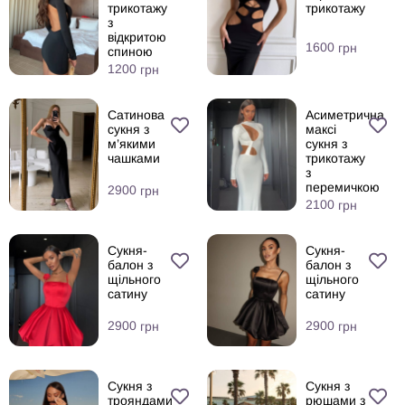
трикотажу
трикотажу
з
відкритою
1600
грн
спиною
1200
грн
Сатинова
Асиметрична
сукня з
максі
м’якими
сукня з
чашками
трикотажу
з
перемичкою
2900
грн
2100
грн
Сукня-
Сукня-
балон з
балон з
щільного
щільного
сатину
сатину
2900
2900
грн
грн
Сукня з
Сукня з
трояндами
рюшами з