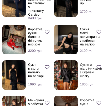
на стегнах
up
з
трикотажу
3700
грн
Carvico
3400
грн
Корсетна
Сукня
сукня-
максі
балон з
асиметрична
фігурним
з пайетки
вирізом
на велюрі
3200
2100
грн
грн
Сукня
Сукня з
максі з
підплічниками
пайетки
з біфлекс
на велюрі
шовку
1990
1800
грн
грн
Міні-сукня
Корсетна
з пайетки
сукня-