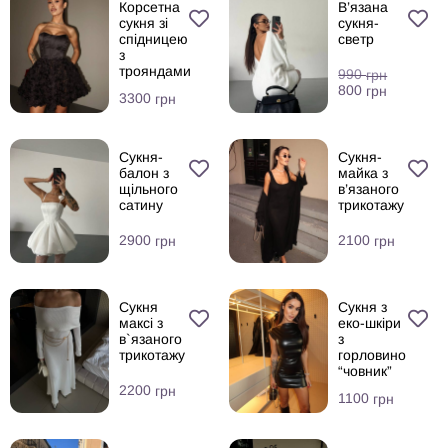
Корсетна
В’язана
сукня зі
сукня-
спідницею
светр
з
трояндами
990
грн
800
грн
3300
грн
Сукня-
Сукня-
балон з
майка з
щільного
в’язаного
сатину
трикотажу
2900
2100
грн
грн
Сукня
Сукня з
максі з
еко-шкіри
в`язаного
з
трикотажу
горловино
“човник”
2200
грн
1100
грн