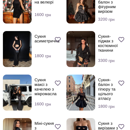
на велюрі
балон з
фігурним
вирізом
1600
грн
3200
грн
Сукня
Сукня-
асиметрична
піджак з
костюмної
тканини
1800
грн
3300
грн
Сукня
Сукня-
максі з
балон з
качелею з
гіпюру та
мікромасла
щілього
атласу
1600
грн
1800
грн
Міні-сукня
Сукня з
з
вирізами з