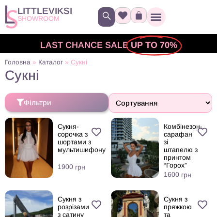
LITTLEVIKSI
SHOWROOM
LAST CHANCE SALE
UP TO 70%
Головна
»
Каталог
»
Сукні
Сукні
Фільтри
Сукня-
Комбінезон-
сорочка з
сарафан
шортами з
зі
мультишифону
штапелю з
принтом
“Горох”
1900
грн
1600
грн
Сукня з
Сукня з
розрізами
пряжкою
з сатину
та