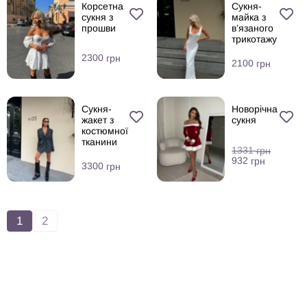
Корсетна
Сукня-
сукня з
майка з
прошви
в’язаного
трикотажу
2300
грн
2100
грн
Сукня-
Новорічна
жакет з
сукня
костюмної
тканини
1331
грн
932
грн
3300
грн
1
2