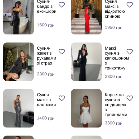
Сукня-
Сукня
бандо з
максі з
еко-шкіри
відкритою
спиною
1600
грн
1950
грн
Сукня-
Максі
жакет з
сукня з
рукавами
капюшоном
зі страз
з
трикотажу
2300
грн
2300
грн
Сукня
Корсетна
максі з
сукня зі
паєтками
спідницею
з
трояндами
1400
грн
3300
грн