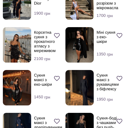
Dior
розрізом з
мікромасла
1900
грн
1700
грн
Корсетна
Міні сукня
сукня з
з еко-
прокатного
шкіри
атласу з
мереживом
1350
грн
2100
грн
Сукня
Сукня
максі з
максі з
еко-шкіри
рукавицями
з біфлексу
1450
грн
1950
грн
Сукня
Сукня-боді
максі з
з чашками
драпіруванням
без push-