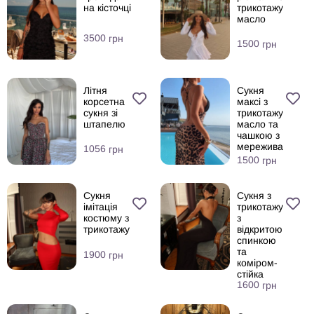
на кісточці
трикотажу
масло
3500
грн
1500
грн
Літня
Сукня
корсетна
максі з
сукня зі
трикотажу
штапелю
масло та
чашкою з
мережива
1056
грн
1500
грн
Сукня
Сукня з
імітація
трикотажу
костюму з
з
трикотажу
відкритою
спинкою
та
1900
грн
коміром-
стійка
1600
грн