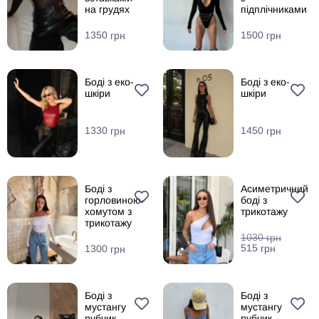
на грудях
підплічниками
1350
1500
грн
грн
Боді з еко-
Боді з еко-
шкіри
шкіри
1330
1450
грн
грн
Боді з
Асиметричний
горловиною-
боді з
хомутом з
трикотажу
трикотажу
1030
грн
515
1300
грн
грн
Боді з
Боді з
мустангу
мустангу
рубчик
рубчик