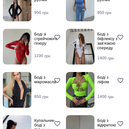
950
950
грн
грн
Боді зі
Боді з
стрейчового
біфлексу з
гіпюру
зав’язкою
спереду
1100
грн
1400
грн
Боді з
Боді з
мікромасла
ліфом
850
1400
грн
грн
Купальник-
Боді з
боді з
відкритою