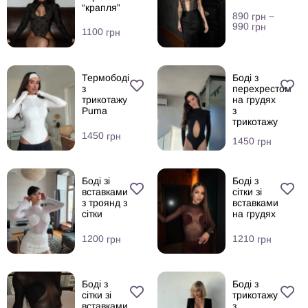
“крапля”
890
–
грн
990
грн
1100
грн
Термободі
Боді з
з
перехрестом
трикотажу
на грудях
Puma
з
трикотажу
1450
грн
1450
грн
Боді зі
Боді з
вставками
сітки зі
з троянд з
вставками
сітки
на грудях
1200
1210
грн
грн
Боді з
Боді з
сітки зі
трикотажу
вставками
з