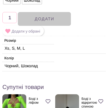
Чорний
Шоколад
ДОДАТИ
Додати у обрані
Розмір
Xs, S, M, L
Колір
Чорний, Шоколад
Супутні товари
Боді з
Боді з
ліфом
відкритою
спиною