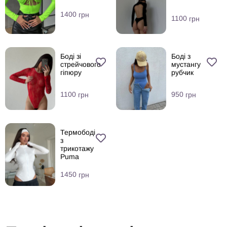
1400
грн
1100
грн
Боді зі
Боді з
стрейчового
мустангу
гіпюру
рубчик
1100
950
грн
грн
Термободі
з
трикотажу
Puma
1450
грн