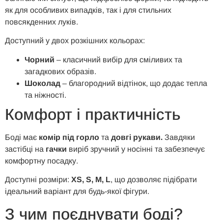
як для особливих випадків, так і для стильних
повсякденних луків.
Доступний у двох розкішних кольорах:
Чорний
– класичний вибір для сміливих та
загадкових образів.
Шоколад
– благородний відтінок, що додає тепла
та ніжності.
Комфорт і практичність
Боді має
комір під горло
та
довгі рукави.
Завдяки
застібці на
гачки
виріб зручний у носінні та забезпечує
комфортну посадку.
Доступні розміри:
XS, S, M, L
, що дозволяє підібрати
ідеальний варіант для будь-якої фігури.
З чим поєднувати боді?