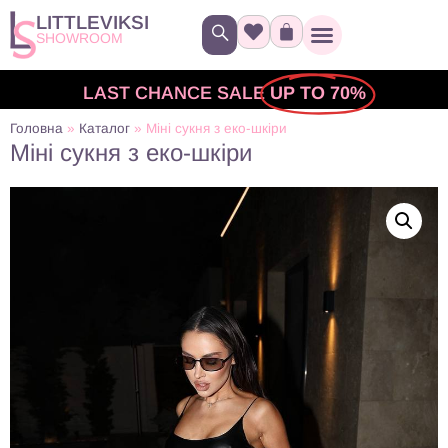
LITTLEVIKSI
SHOWROOM
LAST CHANCE SALE
UP TO 70%
Головна
»
Каталог
»
Міні сукня з еко-шкіри
Міні сукня з еко-шкіри