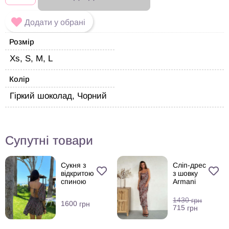
Додати у обрані
Розмір
Xs, S, M, L
Колір
Гіркий шоколад, Чорний
Супутні товари
Сукня з
Сліп-дрес
відкритою
з шовку
спиною
Armani
1430
грн
1600
грн
715
грн