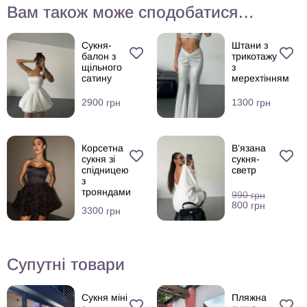
Вам також може сподобатися…
Сукня-
Штани з
балон з
трикотажу
щільного
з
сатину
мерехтінням
2900
1300
грн
грн
Корсетна
В’язана
сукня зі
сукня-
спідницею
светр
з
трояндами
990
грн
800
грн
3300
грн
Супутні товари
Сукня міні
Пляжна