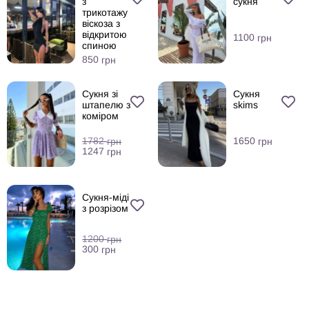
з
сукня
трикотажу
віскоза з
відкритою
1100
грн
спиною
850
грн
Сукня зі
Сукня
штапелю з
skims
коміром
1650
1782
грн
грн
1247
грн
Сукня-міді
з розрізом
1200
грн
300
грн