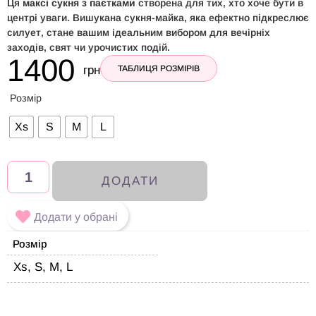
Ця
максі сукня з паєтками
створена для тих, хто хоче бути в
центрі уваги. Вишукана сукня-майка, яка ефектно підкреслює
силует, стане вашим ідеальним вибором для вечірніх
заходів, свят чи урочистих подій.
1400
грн
ТАБЛИЦЯ РОЗМІРІВ
Розмір
Xs
S
M
L
ДОДАТИ
Додати у обрані
Розмір
Xs, S, M, L