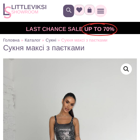
LITTLEVIKSI
SHOWROOM
LAST CHANCE SALE
UP TO 70%
Головна
»
Каталог
»
Сукні
»
Сукня максі з паєтками
Сукня максі з паєтками