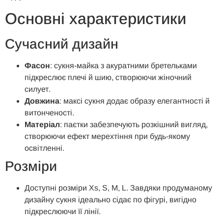
Основні характеристики
Сучасний дизайн
Фасон
: сукня-майка з акуратними бретельками
підкреслює плечі й шию, створюючи жіночний
силует.
Довжина
: максі сукня додає образу елегантності й
витонченості.
Матеріал
: паєтки забезпечують розкішний вигляд,
створюючи ефект мерехтіння при будь-якому
освітленні.
Розміри
Доступні розміри Xs, S, M, L. Завдяки продуманому
дизайну сукня ідеально сідає по фігурі, вигідно
підкреслюючи її лінії.