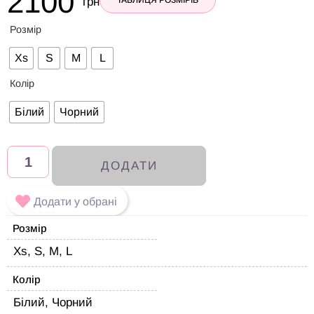
2100
грн
Розмір
Xs
S
M
L
Колір
Білий
Чорний
ДОДАТИ
Додати у обрані
Розмір
Xs, S, M, L
Колір
Білий, Чорний