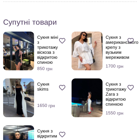
Супутні товари
Сукня міні
Сукня з
з
американського
трикотажу
крепу з
віскоза з
вузьким
відкритою
мереживом
спиною
1700
грн
850
грн
Сукня
Сукня з
skims
трикотажу
Zara з
відкритою
спинкою
1650
грн
1550
грн
Сукня з
відкритим