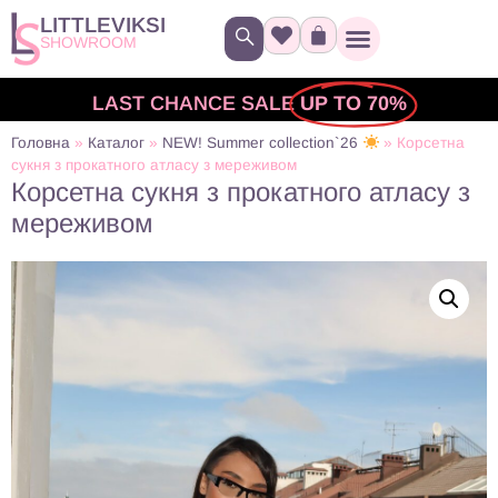
LITTLEVIKSI
SHOWROOM
LAST CHANCE SALE
UP TO 70%
Головна
»
Каталог
»
NEW! Summer collection`26
»
Корсетна
сукня з прокатного атласу з мереживом
Корсетна сукня з прокатного атласу з
мереживом