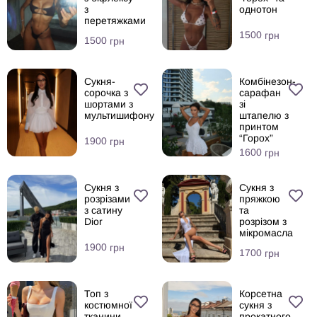
з
однотон
перетяжками
1500
грн
1500
грн
Сукня-
Комбінезон-
сорочка з
сарафан
шортами з
зі
мультишифону
штапелю з
принтом
“Горох”
1900
грн
1600
грн
Сукня з
Сукня з
розрізами
пряжкою
з сатину
та
Dior
розрізом з
мікромасла
1900
грн
1700
грн
Топ з
Корсетна
костюмної
сукня з
тканини
прокатного