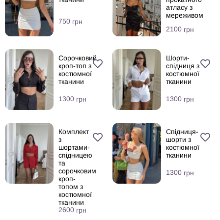
атласу з
мереживом
750
грн
2100
грн
Сорочковий
Шорти-
кроп-топ з
спідниця з
костюмної
костюмної
тканини
тканини
1300
1300
грн
грн
Комплект
Спідниця-
з
шорти з
шортами-
костюмної
спідницею
тканини
та
сорочковим
1300
грн
кроп-
топом з
костюмної
тканини
2600
грн