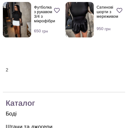
Футболка
Сатинові
з рукавом
шорти з
3/4 з
мереживом
мікрофібри
950
грн
650
грн
2
Каталог
Боді
Штани та джогери