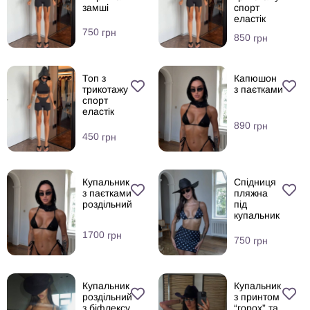
замші
спорт
еластік
750
грн
850
грн
Топ з
Капюшон
трикотажу
з паєтками
спорт
еластік
890
грн
450
грн
Купальник
Спідниця
з паєтками
пляжна
роздільний
під
купальник
1700
грн
750
грн
Купальник
Купальник
роздільний
з принтом
з біфлексу
“горох” та