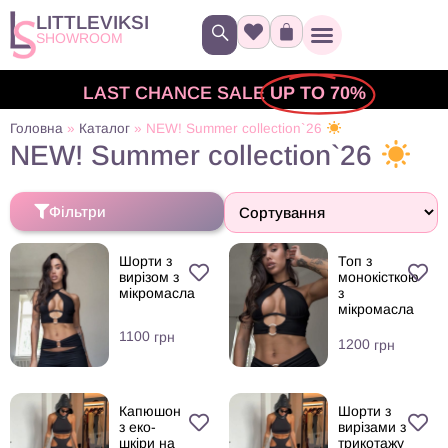
LITTLEVIKSI
SHOWROOM
LAST CHANCE SALE
UP TO 70%
Головна
»
Каталог
»
NEW! Summer collection`26
NEW! Summer collection`26
Фільтри
Шорти з
Топ з
вирізом з
монокісткою
мікромасла
з
мікромасла
1100
грн
1200
грн
Капюшон
Шорти з
з еко-
вирізами з
шкіри на
трикотажу