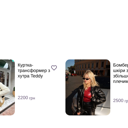
Куртка-
Бомбер
трансформер з
шкіри з
хутра Teddy
збіль
плечи
2200
грн
2500
г