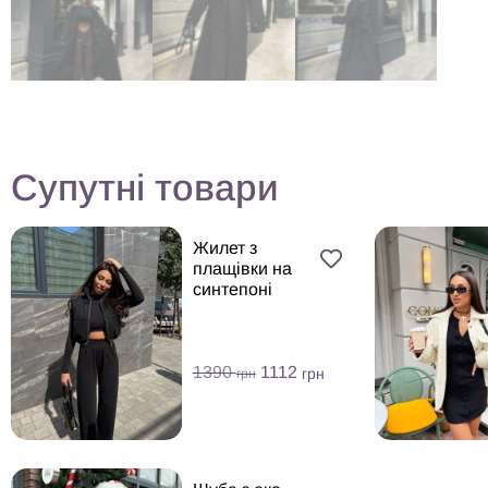
Супутні товари
Жилет з
плащівки на
синтепоні
1390
1112
грн
грн