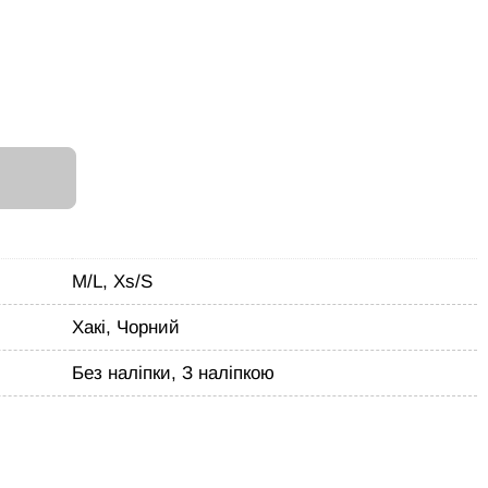
И
M/L, Xs/S
Хакі, Чорний
Без наліпки, З наліпкою