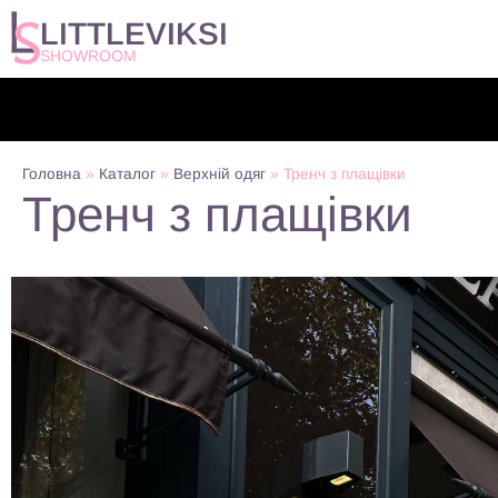
LITTLEVIKSI
SHOWROOM
Головна
»
Каталог
»
Верхній одяг
»
Тренч з плащівки
Тренч з плащівки