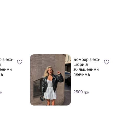
 з еко-
Бомбер з еко-
і
шкіри зі
шеними
збільшеними
ма
плечима
2500
рн
грн