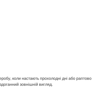
еробу, коли настають прохолодні дні або раптово
ездоганний зовнішній вигляд.