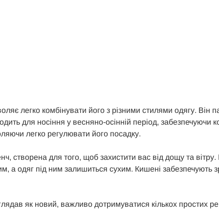
ляє легко комбінувати його з різними стилями одягу. Він па
ходить для носіння у весняно-осінній період, забезпечуючи
оляючи легко регулювати його посадку.
ч, створена для того, щоб захистити вас від дощу та вітру.
м, а одяг під ним залишиться сухим. Кишені забезпечують зр
иглядав як новий, важливо дотримуватися кількох простих р