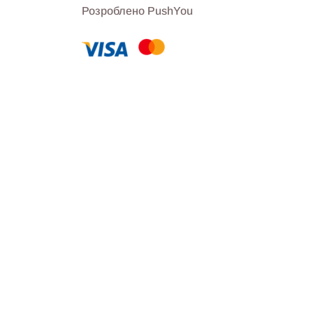
Розроблено PushYou