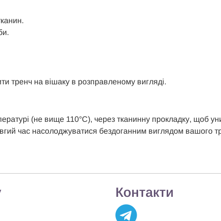
тканин.
би.
и тренч на вішаку в розправленому вигляді.
мпературі (не вище 110°C), через тканинну прокладку, щоб 
вгий час насолоджуватися бездоганним виглядом вашого трен
у
Контакти