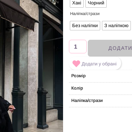
Хакі
Чорний
Наліпка/стрази
Без наліпки
З наліпкою
ДОДАТ
Додати у обрані
Розмір
Колір
Наліпка/стрази