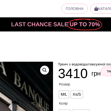
ГОЛОВНА
КАТАЛ
LAST CHANCE SALE
UP TO 70%
Тренч з водовідштовхуючої пла
3410
грн
ТА
Розмір
M/L
Xs/S
Колір