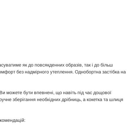
суватиме як до повсякденних образів, так і до більш
 комфорт без надмірного утеплення. Однобортна застібка на
 Ви можете бути впевнені, що навіть під час дощової
учне зберігання необхідних дрібниць, а кокетка та шлиця
екомендацій: