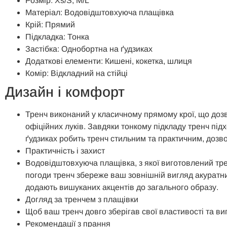
Розмір: Xs/S, M/L
Матеріал: Водовідштовхуюча плащівка
Крій: Прямий
Підкладка: Тонка
Застібка: Однобортна на ґудзиках
Додаткові елементи: Кишені, кокетка, шлиця
Комір: Відкладний на стійці
Дизайн і комфорт
Тренч виконаний у класичному прямому крої, що дозво
офіційних луків. Завдяки тонкому підкладу тренч під
ґудзиках робить тренч стильним та практичним, дозв
Практичність і захист
Водовідштовхуюча плащівка, з якої виготовлений трен
погоди тренч збереже ваш зовнішній вигляд акуратни
додають вишуканих акцентів до загального образу.
Догляд за тренчем з плащівки
Щоб ваш тренч довго зберігав свої властивості та в
Рекомендації з прання