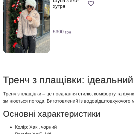
Шуба з еко-
хутра
5300
грн
Тренч з плащівки: ідеальний
Тренч з плащівки – це поєднання стилю, комфорту та функ
змінюється погода. Виготовлений із водовідштовхуючого ма
Основні характеристики
Колір: Хакі, чорний