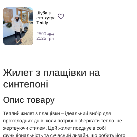
Шуба з
еко-хутра
Teddy
2500
грн
2125
грн
Жилет з плащівки на
синтепоні
Опис товару
Теплий жилет з плащівки – і
деальний вибір для
прохолодних днів, коли потрібно зберігати тепло, не
жертвуючи стилем. Цей жилет поєднує в собі
функціональність та сучасний дизайн, що робить його