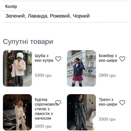
Колір
Зелений, Лаванда, Рожевий, Чорний
Супутні товари
Шуба з
Бомбер з
еко-хутра
еко-шкіри
5300
2800
грн
грн
Куртка
Тренч з
сорочкового
еко-шкіри
стилю з
лакости з
начосом
3300
грн
1600
грн