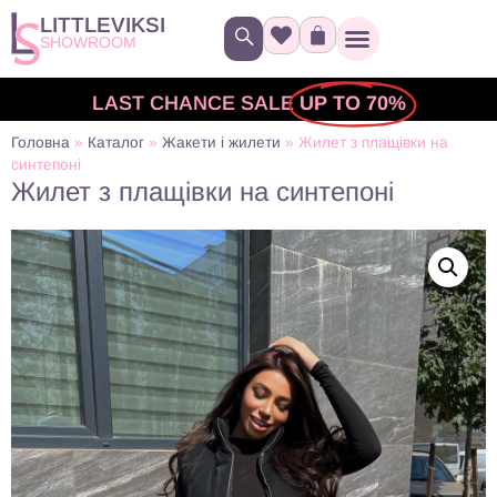
LITTLEVIKSI
SHOWROOM
LAST CHANCE SALE
UP TO 70%
Головна
»
Каталог
»
Жакети і жилети
»
Жилет з плащівки на
синтепоні
Жилет з плащівки на синтепоні