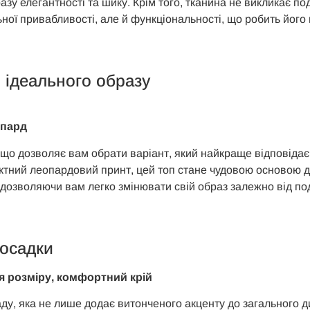
образу елегантності та шику. Крім того, тканина не виклика
ьної привабливості, але й функціональності, що робить йог
 ідеального образу
опард
, що дозволяє вам обрати варіант, який найкраще відповідає
ктний леопардовий принт, цей топ стане чудовою основою дл
, дозволяючи вам легко змінювати свій образ залежно від под
посадки
я розміру, комфортний крій
ду, яка не лише додає витонченого акценту до загального д