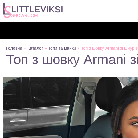
LITTLEVIKSI
SHOWROOM
Головна
»
Каталог
»
Топи та майки
»
Топ з шовку Armani зі шнурі
Топ з шовку Armani з