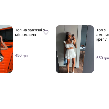
Топ на зав’язці з
Топ з
мікромасла
америк
крепу
450
грн
650
грн