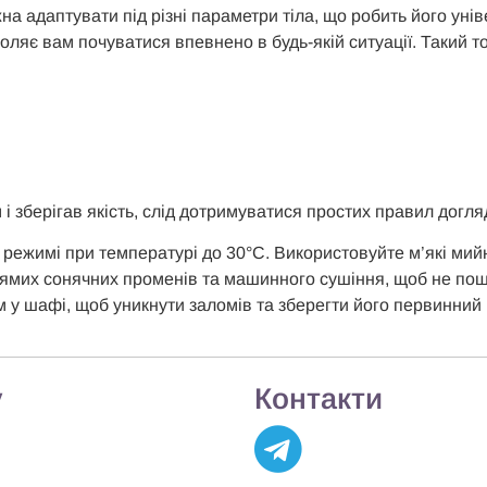
на адаптувати під різні параметри тіла, що робить його унів
ляє вам почуватися впевнено в будь-якій ситуації. Такий то
і зберігав якість, слід дотримуватися простих правил догля
режимі при температурі до 30°C. Використовуйте м’які мийні
ямих сонячних променів та машинного сушіння, щоб не пош
м у шафі, щоб уникнути заломів та зберегти його первинний 
у
Контакти