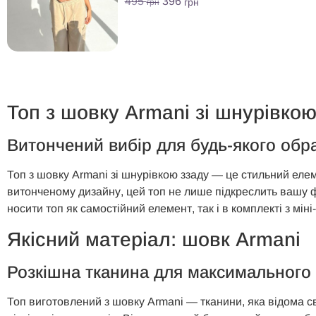
495
396
грн
грн
Топ з шовку Armani зі шнурівко
Витончений вибір для будь-якого обр
Топ з шовку Armani зі шнурівкою ззаду — це стильний еле
витонченому дизайну, цей топ не лише підкреслить вашу ф
носити топ як самостійний елемент, так і в комплекті з міні
Якісний матеріал: шовк Armani
Розкішна тканина для максимального
Топ виготовлений з шовку Armani — тканини, яка відома св