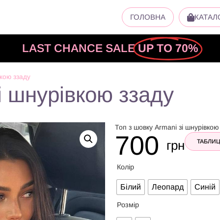
ГОЛОВНА
КАТАЛ
LAST CHANCE SALE
UP TO 70%
вкою ззаду
і шнурівкою ззаду
Топ з шовку Armani зі шнурівкою
700
грн
ТАБЛИЦ
Колір
Білий
Леопард
Синій
Розмір