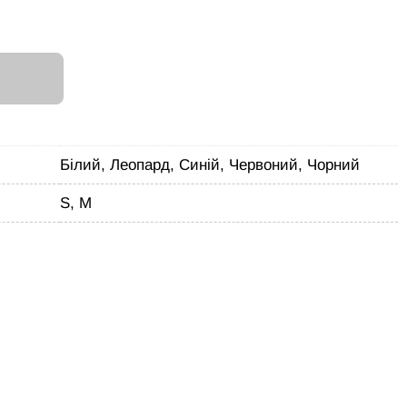
И
Білий, Леопард, Синій, Червоний, Чорний
S, M