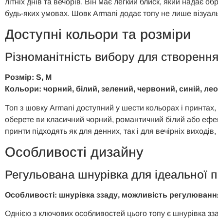
літніх днів та вечорів. Він має легкий блиск, який надає 
будь-яких умовах. Шовк Armani додає топу не лише візуал
Доступні кольори та розміри
Різноманітність вибору для створення
Розмір: S, M
Кольори: чорний, білий, зелений, червоний, синій, ле
Топ з шовку Armani доступний у шести кольорах і принтах
оберете ви класичний чорний, романтичний білий або ефе
принти підходять як для денних, так і для вечірніх виходів
Особливості дизайну
Регульована шнурівка для ідеальної 
Особливості: шнурівка ззаду, можливість регулюванн
Однією з ключових особливостей цього топу є шнурівка зза