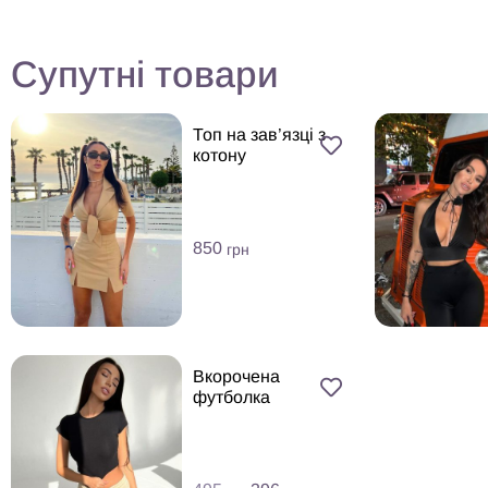
Супутні товари
Топ на зав’язці з
котону
850
грн
Вкорочена
футболка