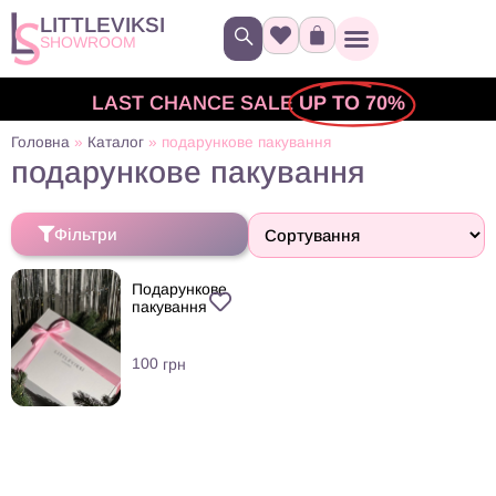
LITTLEVIKSI
SHOWROOM
LAST CHANCE SALE
UP TO 70%
Головна
»
Каталог
»
подарункове пакування
подарункове пакування
Фільтри
Подарункове
пакування
100
грн