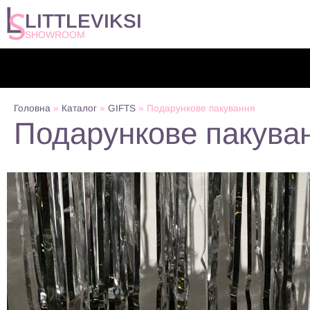
LITTLEVIKSI
SHOWROOM
Головна
»
Каталог
»
GIFTS
»
Подарункове пакування
Подарункове пакува