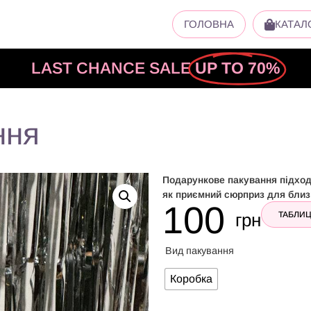
ГОЛОВНА
КАТАЛ
LAST CHANCE SALE
UP TO 70%
ння
Подарункове пакування підход
як приємний сюрприз для близ
100
грн
ТАБЛИЦ
Вид пакування
Коробка