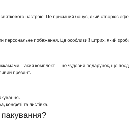
 святкового настрою. Це приємний бонус, який створює ефек
сати персональне побажання. Це особливий штрих, який зроб
іжамами. Такий комплект — це чудовий подарунок, що поєдн
ливий презент.
акування.
, конфеті та листівка.
 пакування?