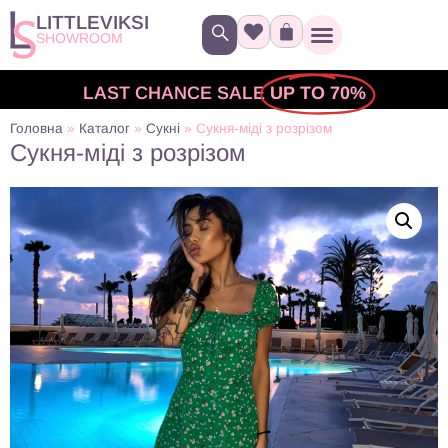
LITTLEVIKSI
SHOWROOM
LAST CHANCE SALE
UP TO 70%
Головна
»
Каталог
»
Сукні
»
Сукня-міді з розрізом
Сукня-міді з розрізом