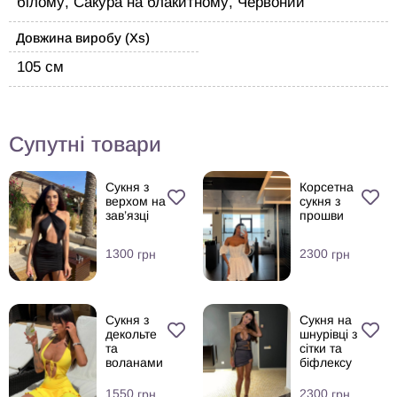
білому, Сакура на блакитному, Червоний
Довжина виробу (Xs)
105 см
Супутні товари
Сукня з
Корсетна
верхом на
сукня з
зав’язці
прошви
1300
2300
грн
грн
Сукня з
Сукня на
декольте
шнурівці з
та
сітки та
воланами
біфлексу
1550
2300
грн
грн