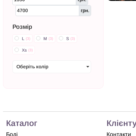
грн.
Розмір
L
M
S
(
3
)
(
3
)
(
3
)
Xs
(
3
)
Оберіть колір
Каталог
Клієнт
Боді
Контакти