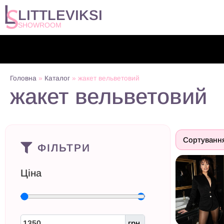
LITTLEVIKSI
SHOWROOM
Головна
»
Каталог
»
жакет вельветовий
жакет вельветовий
ФІЛЬТРИ
Ціна
грн.