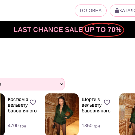
ГОЛОВНА
КАТАЛ
LAST CHANCE SALE
UP TO 70%
Костюм з
Шорти з
вельвету
вельвету
бавовняного
бавовняного
4700
1350
грн
грн