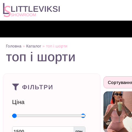
LITTLEVIKSI
SHOWROOM
Головна
»
Каталог
»
топ і шорти
топ і шорти
ФІЛЬТРИ
Ціна
грн.