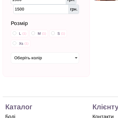
грн.
Розмір
L
M
S
(
1
)
(
1
)
(
1
)
Xs
(
1
)
Оберіть колір
Каталог
Клієнт
Боді
Контакти