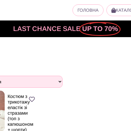
ГОЛОВНА
КАТАЛ
LAST CHANCE SALE
UP TO 70%
Костюм з
трикотажу
еластік зі
стразами
(топ з
капюшоном
+ шорти)