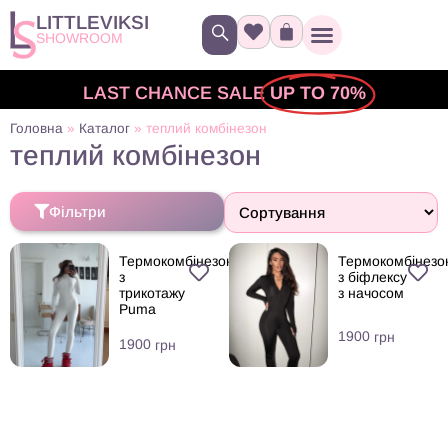
LITTLEVIKSI
SHOWROOM
LAST CHANCE SALE
UP TO 70%
Головна
»
Каталог
»
теплий комбінезон
теплий комбінезон
Фільтри
Термокомбінезон
Термокомбінезо
з
з біфлексу
трикотажу
з начосом
Puma
1900
грн
1900
грн