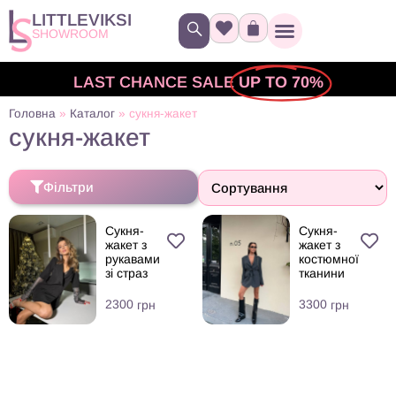
LITTLEVIKSI
SHOWROOM
LAST CHANCE SALE
UP TO 70%
Головна
»
Каталог
»
сукня-жакет
сукня-жакет
Фільтри
Сукня-
Сукня-
жакет з
жакет з
рукавами
костюмної
зі страз
тканини
2300
3300
грн
грн