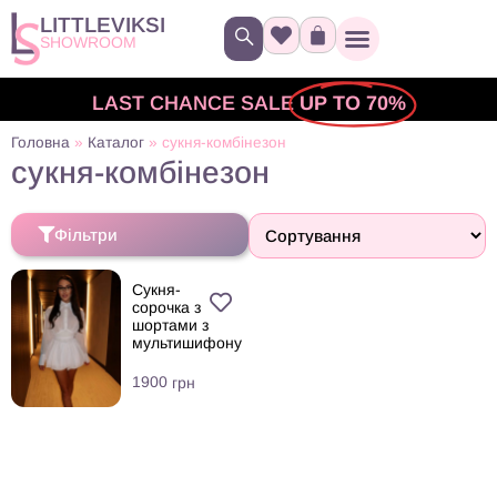
LITTLEVIKSI
SHOWROOM
LAST CHANCE SALE
UP TO 70%
Головна
»
Каталог
»
сукня-комбінезон
сукня-комбінезон
Фільтри
Сукня-
сорочка з
шортами з
мультишифону
1900
грн