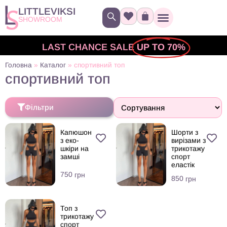
LITTLEVIKSI
SHOWROOM
LAST CHANCE SALE
UP TO 70%
Головна
»
Каталог
»
спортивний топ
спортивний топ
Фільтри
Капюшон
Шорти з
з еко-
вирізами з
шкіри на
трикотажу
замші
спорт
еластік
750
грн
850
грн
Топ з
трикотажу
спорт