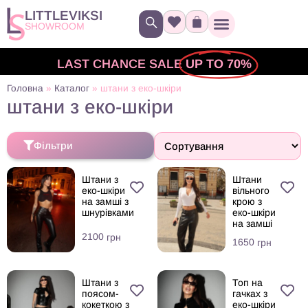
LITTLEVIKSI
SHOWROOM
LAST CHANCE SALE
UP TO 70%
Головна
»
Каталог
»
штани з еко-шкіри
штани з еко-шкіри
Фільтри
Штани з
Штани
еко-шкіри
вільного
на замші з
крою з
шнурівками
еко-шкіри
на замші
2100
грн
1650
грн
Штани з
Топ на
поясом-
гачках з
кокеткою з
еко-шкіри