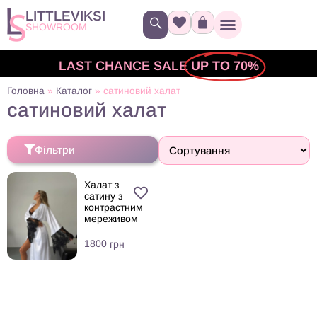
LITTLEVIKSI
SHOWROOM
LAST CHANCE SALE
UP TO 70%
Головна
»
Каталог
»
сатиновий халат
сатиновий халат
Фільтри
Халат з
сатину з
контрастним
мереживом
1800
грн