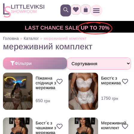
LITTLEVIKSI
SHOWROOM
LAST CHANCE SALE
UP TO 70%
Головна
»
Каталог
»
мереживний комплект
мереживний комплект
Фільтри
Піжамна
Бюст’є з
спідниця з
мережива
мережива
1750
грн
650
грн
Бюст`є з
Мереживний
чашками з
комплект
мережива