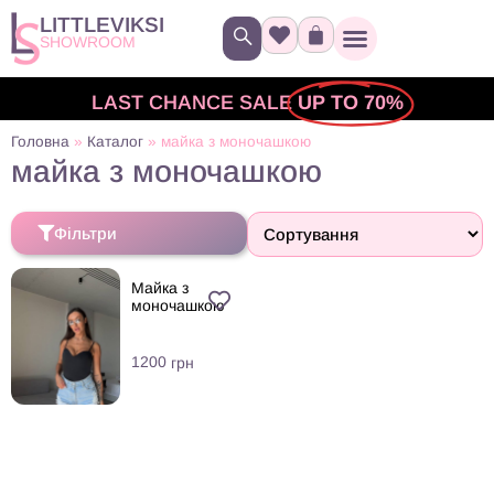
LITTLEVIKSI
SHOWROOM
LAST CHANCE SALE
UP TO 70%
Головна
»
Каталог
»
майка з моночашкою
майка з моночашкою
Фільтри
Майка з
моночашкою
1200
грн