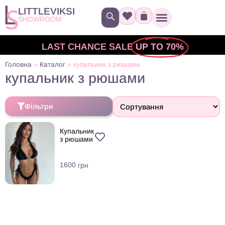
LITTLEVIKSI
SHOWROOM
LAST CHANCE SALE
UP TO 70%
Головна
»
Каталог
»
купальник з рюшами
купальник з рюшами
Фільтри
Купальник
з рюшами
1600
грн