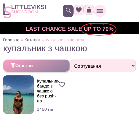
LITTLEVIKSI
SHOWROOM
LAST CHANCE SALE
UP TO 70%
Головна
»
Каталог
»
купальник з чашкою
купальник з чашкою
Фільтри
Купальник-
бандо з
чашкою
без push-
up
1450
грн