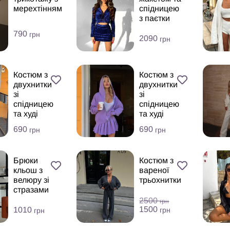
мерехтінням
спідницею
з паєтки
790
грн
2090
грн
Костюм з
Костюм з
двухнитки
двухнитки
зі
зі
спідницею
спідницею
та худі
та худі
690
690
грн
грн
Брюки
Костюм з
кльош з
вареної
велюру зі
трьохнитки
стразами
2500
грн
1500
1010
грн
грн