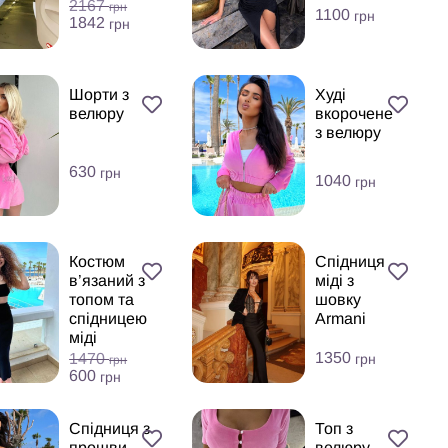
2167
грн
1100
грн
1842
грн
Шорти з
Худі
велюру
вкорочене
з велюру
630
грн
1040
грн
Костюм
Спідниця
в’язаний з
міді з
топом та
шовку
спідницею
Armani
міді
1350
1470
грн
грн
600
грн
Спідниця з
Топ з
прошви
велюру