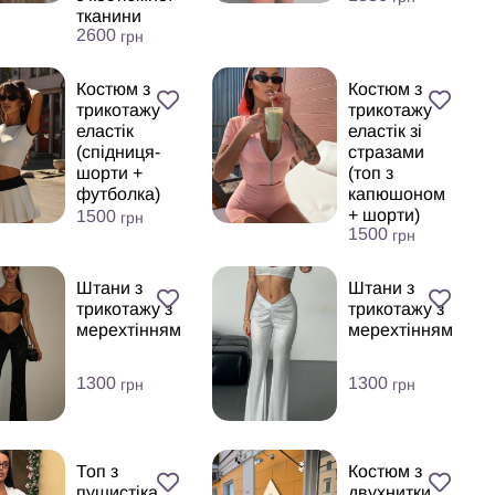
тканини
2600
грн
Костюм з
Костюм з
трикотажу
трикотажу
еластік
еластік зі
(спідниця-
стразами
шорти +
(топ з
футболка)
капюшоном
+ шорти)
1500
грн
1500
грн
Штани з
Штани з
трикотажу з
трикотажу з
мерехтінням
мерехтінням
1300
1300
грн
грн
Топ з
Костюм з
пушистіка
двухнитки