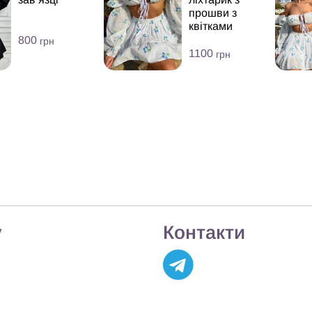
прошви з
квітками
800
грн
1100
грн
у
Контакти