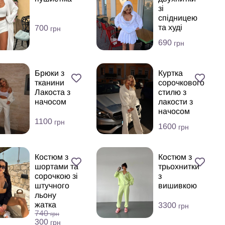
зі
спідницею
та худі
700
грн
690
грн
Брюки з
Куртка
тканини
сорочкового
Лакоста з
стилю з
начосом
лакости з
начосом
1100
грн
1600
грн
Костюм з
Костюм з
шортами та
трьохнитки
сорочкою зі
з
штучного
вишивкою
льону
жатка
3300
грн
740
грн
300
грн