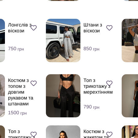
Лонгслів з
Штани з
віскози
віскози
750
850
грн
грн
Костюм з
Топ з
топом з
трикотажу з
довгим
мерехтінням
рукавом та
штанами
790
грн
1500
грн
Топ з
Костюм з
трикотажу з
жакетом та