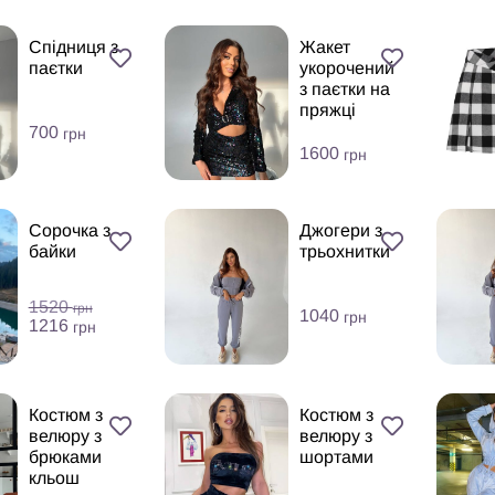
Спідниця з
Жакет
паєтки
укорочений
з паєтки на
пряжці
700
грн
1600
грн
Сорочка з
Джогери з
байки
трьохнитки
1520
грн
1040
грн
1216
грн
Костюм з
Костюм з
велюру з
велюру з
брюками
шортами
кльош