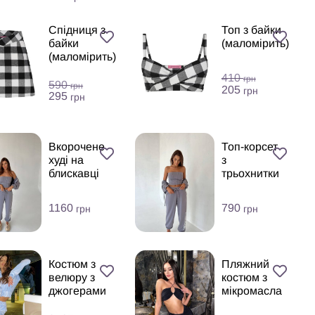
Спідниця з
Топ з байки
байки
(маломірить)
(маломірить)
410
грн
590
грн
205
грн
295
грн
Вкорочене
Топ-корсет
худі на
з
блискавці
трьохнитки
1160
790
грн
грн
Костюм з
Пляжний
велюру з
костюм з
джогерами
мікромасла