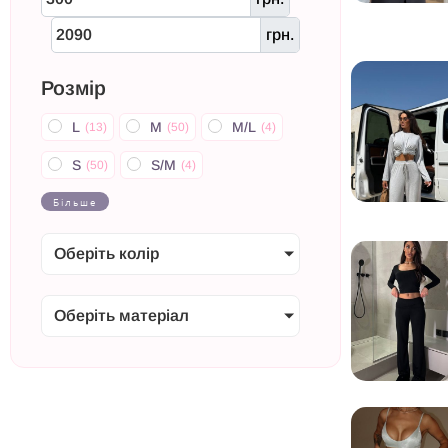
грн.
Розмір
L
M
M/L
(
13
)
(
50
)
(
4
)
S
S/M
(
50
)
(
4
)
Більше
Оберіть колір
Оберіть матеріал