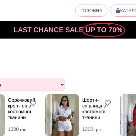
ГОЛОВНА
КАТАЛ
LAST CHANCE SALE
UP TO 70%
Сорочковий
Шорти-
кроп-топ з
спідниця з
костюмної
костюмної
тканини
тканини
1300
1300
грн
грн