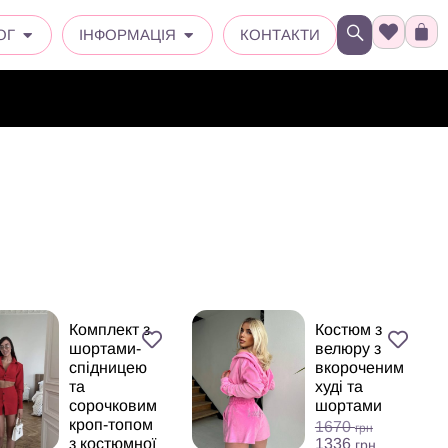
ОГ
ІНФОРМАЦІЯ
КОНТАКТИ
Комплект з
Костюм з
шортами-
велюру з
спідницею
вкороченим
та
худі та
сорочковим
шортами
кроп-топом
1670
грн
1336
з костюмної
грн