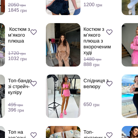
1200
2050
грн
грн
1845
грн
Костюм з
Костюм з
м’якого
м’якого
плюша
плюша з
вкороченим
худі
1720
грн
1032
грн
1480
грн
888
грн
Топ-бандо
Спідниця з
зі стрейч-
велюру
куліру
650
495
грн
грн
396
грн
Топ на
Топ-
зав’язці
ліхтарик з