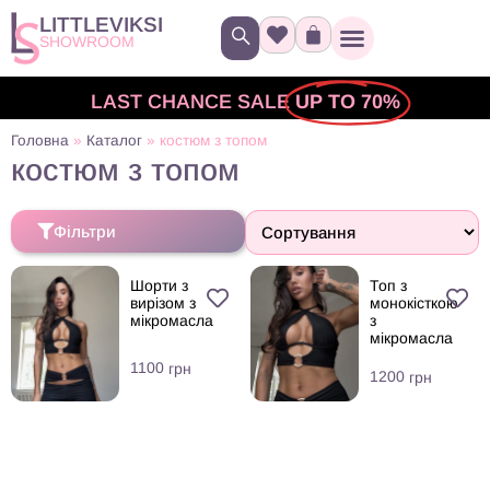
LITTLEVIKSI
SHOWROOM
LAST CHANCE SALE
UP TO 70%
Головна
»
Каталог
»
костюм з топом
костюм з топом
Фільтри
Шорти з
Топ з
вирізом з
монокісткою
мікромасла
з
мікромасла
1100
грн
1200
грн