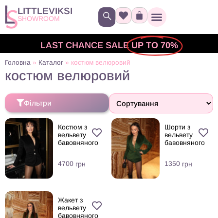
LITTLEVIKSI
SHOWROOM
LAST CHANCE SALE
UP TO 70%
Головна
»
Каталог
»
костюм велюровий
костюм велюровий
Фільтри
Костюм з
Шорти з
вельвету
вельвету
бавовняного
бавовняного
4700
1350
грн
грн
Жакет з
вельвету
бавовняного