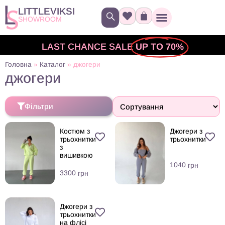
LITTLEVIKSI
SHOWROOM
LAST CHANCE SALE
UP TO 70%
Головна
»
Каталог
»
джогери
джогери
Фільтри
Костюм з
Джогери з
трьохнитки
трьохнитки
з
вишивкою
1040
грн
3300
грн
Джогери з
трьохнитки
на флісі