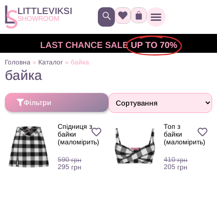
LITTLEVIKSI
SHOWROOM
LAST CHANCE SALE
UP TO 70%
Головна
»
Каталог
»
байка
байка
Фільтри
Спідниця з
Топ з
байки
байки
(маломірить)
(маломірить)
590
410
грн
грн
295
205
грн
грн