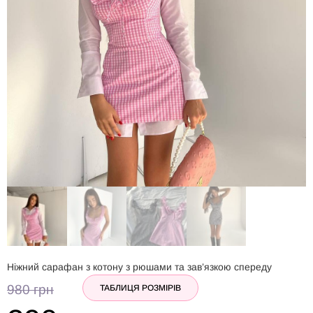
Ніжний сарафан з котону з рюшами та зав’язкою спереду
980
грн
ТАБЛИЦЯ РОЗМІРІВ