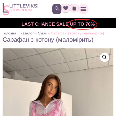
LITTLEVIKSI
SHOWROOM
LAST CHANCE SALE
UP TO 70%
Головна
»
Каталог
»
Сукні
»
Сарафан з котону (маломірить)
Сарафан з котону (маломірить)