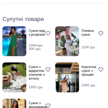
Супутні товари
Сукня-міді
Пляжна
з розрізом
сукня
1200
грн
1100
грн
300
грн
Сукня з
Корсетна
відкритою
сукня з
спинкою з
прошви
котону
2300
грн
1950
грн
Сукня з
мереживом