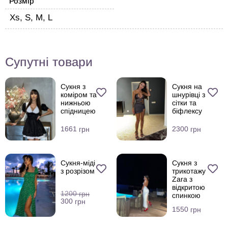
Розмір
Xs, S, M, L
Супутні товари
Сукня з
Сукня на
коміром та
шнурівці з
нижньою
сітки та
спідницею
біфлексу
1661
2300
грн
грн
Сукня-міді
Сукня з
з розрізом
трикотажу
Zara з
відкритою
1200
грн
спинкою
300
грн
1550
грн