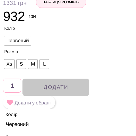
1331
грн
ТАБЛИЦЯ РОЗМІРІВ
932
грн
Колір
Червоний
Розмір
Xs
S
M
L
ДОДАТИ
Додати у обрані
Колір
Червоний