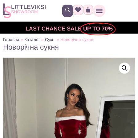
LITTLEVIKSI
SHOWROOM
LAST CHANCE SALE
UP TO 70%
Головна
»
Каталог
»
Сукні
»
Новорічна сукня
Новорічна сукня