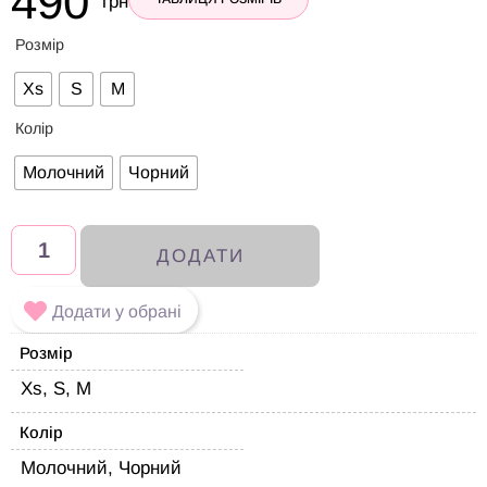
490
грн
Розмір
Xs
S
M
Колір
Молочний
Чорний
ДОДАТИ
Додати у обрані
Розмір
Xs, S, M
Колір
Молочний, Чорний