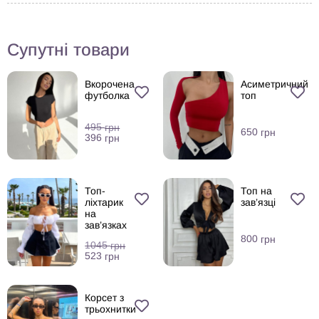
Супутні товари
Вкорочена
Асиметричний
футболка
топ
495
грн
650
грн
396
грн
Топ-
Топ на
ліхтарик
зав’язці
на
зав’язках
800
грн
1045
грн
523
грн
Корсет з
трьохнитки