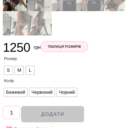
1250
грн
ТАБЛИЦЯ РОЗМІРІВ
Розмір
S
M
L
Колір
Бежевий
Червоний
Чорний
ДОДАТИ