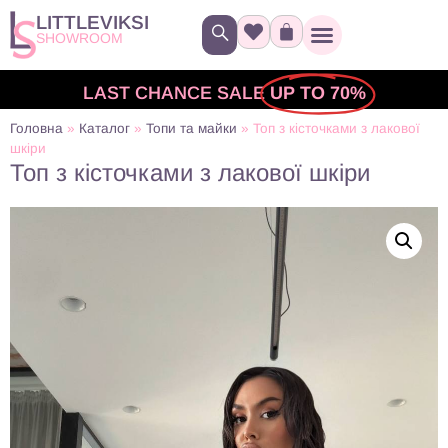
LITTLEVIKSI
SHOWROOM
LAST CHANCE SALE
UP TO 70%
Головна
»
Каталог
»
Топи та майки
»
Топ з кісточками з лакової
шкіри
Топ з кісточками з лакової шкіри