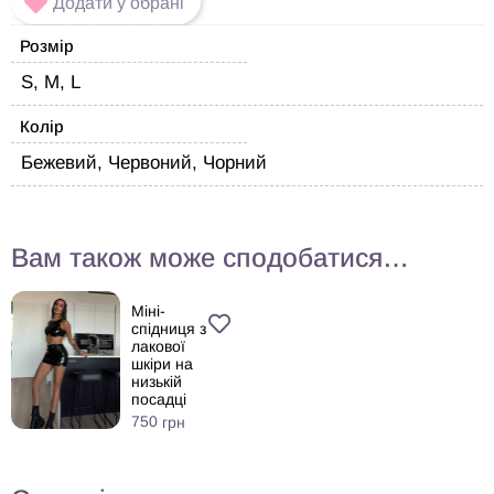
Додати у обрані
Розмір
S, M, L
Колір
Бежевий, Червоний, Чорний
Вам також може сподобатися…
Міні-
спідниця з
лакової
шкіри на
низькій
посадці
750
грн