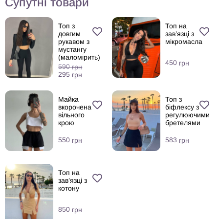
Супутні товари
Топ з
Топ на
довгим
зав’язці з
рукавом з
мікромасла
мустангу
(маломірить)
450
грн
590
грн
295
грн
Майка
Топ з
вкорочена
біфлексу з
вільного
регулюючими
крою
бретелями
550
583
грн
грн
Топ на
зав’язці з
котону
850
грн