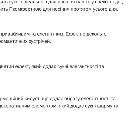
ть сукню ідеальною для носіння навіть у спекотні дні,
ить її комфортною для носіння протягом усього дня.
ьш привабливим та елегантним. Ефектне декольте
 романтичних зустрічей.
нятий ефект, який додає сукні елегантності та
монійний силует, що додає образу елегантності та
ь декоративним елементом, який додає сукні шарму та