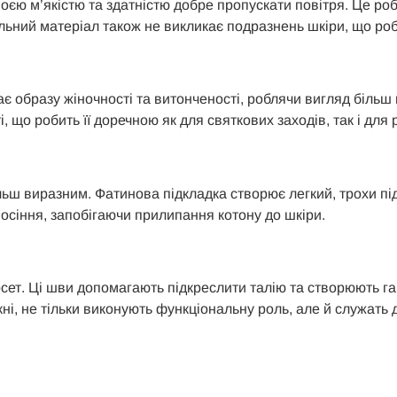
оєю м’якістю та здатністю добре пропускати повітря. Це роби
льний матеріал також не викликає подразнень шкіри, що роб
адає образу жіночності та витонченості, роблячи вигляд біл
, що робить її доречною як для святкових заходів, так і для
льш виразним. Фатинова підкладка створює легкий, трохи під
носіння, запобігаючи прилипання котону до шкіри.
ет. Ці шви допомагають підкреслити талію та створюють гар
укні, не тільки виконують функціональну роль, але й служат