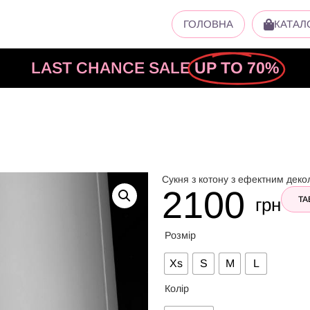
ГОЛОВНА
КАТАЛ
LAST CHANCE SALE
UP TO 70%
Сукня з котону з ефектним деко
2100
грн
ТА
Розмір
Xs
S
M
L
Колір