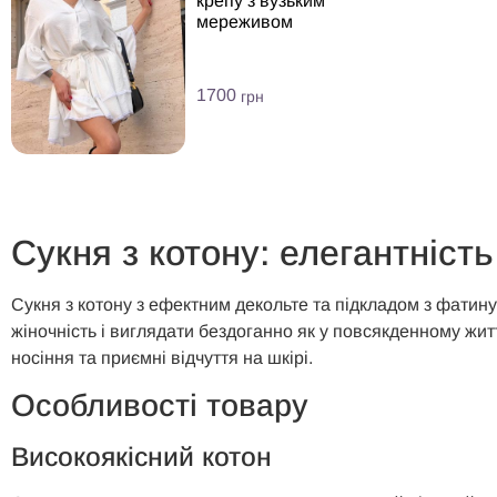
крепу з вузьким
мереживом
1700
грн
Сукня з котону: елегантніст
Сукня з котону з ефектним декольте та підкладом з фатин
жіночність і виглядати бездоганно як у повсякденному житт
носіння та приємні відчуття на шкірі.
Особливості товару
Високоякісний котон