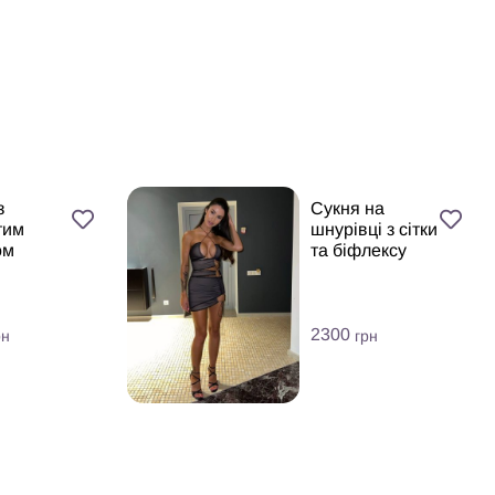
з
Сукня на
тим
шнурівці з сітки
ом
та біфлексу
2300
рн
грн