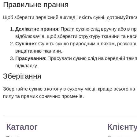
Правильне прання
Щоб зберегти первісний вигляд і якість сукні, дотримуйтес
Делікатне прання
: Прати сукню слід вручну або в п
відбілювачів, щоб зберегти структуру тканини та наси
Сушіння
: Сушіть сукню природним шляхом, розклавши
вицвітанню тканини.
Прасування
: Прасувати сукню слід на середній тем
підкладку.
Зберігання
Зберігайте сукню з котону в сухому місці, краще всього н
пилу та прямих сонячних променів.
Каталог
Клієнт