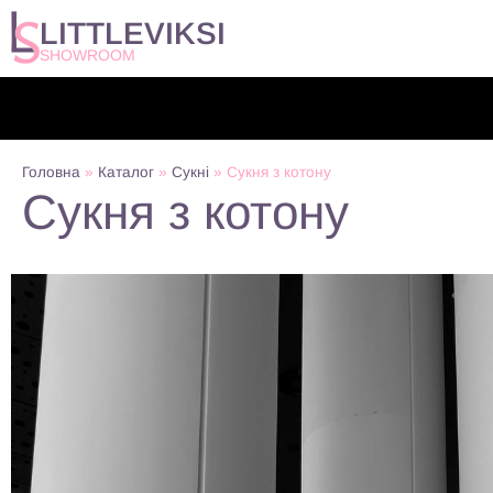
LITTLEVIKSI
SHOWROOM
Головна
»
Каталог
»
Сукні
»
Сукня з котону
Сукня з котону