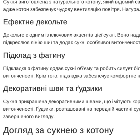
Сукня виготовлена з натурального котону, який відомий св
адже котон забезпечує чудову вентиляцію повітря. Натура
Ефектне декольте
Декольте є одним із ключових акцентів цієї сукні. Воно н
підкреслює лінію шиї та додає сукні особливої витонченості
Підклад з фатину
Підкладка з фатину додає сукні об’єму та робить силует бі
витонченості. Крім того, підкладка забезпечує комфортне 
Декоративні шви та ґудзики
Сукня прикрашена декоративними швами, що імітують корс
витонченості. Ґудзики, розташовані на передній частині с
завершеного вигляду.
Догляд за сукнею з котону