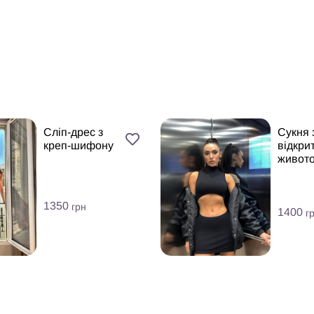
Сліп-дрес з
Сукня 
креп-шифону
відкри
живот
1350
грн
1400
г