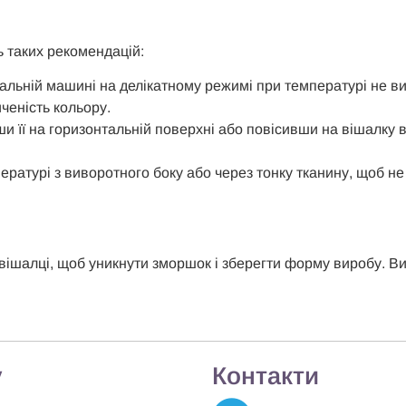
ь таких рекомендацій:
ральній машині на делікатному режимі при температурі не в
ченість кольору.
 її на горизонтальній поверхні або повісивши на вішалку в 
пературі з виворотного боку або через тонку тканину, щоб н
а вішалці, щоб уникнути зморшок і зберегти форму виробу. В
у
Контакти