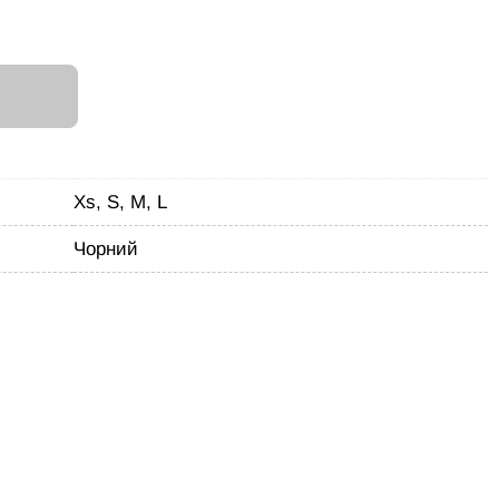
И
Xs, S, M, L
Чорний