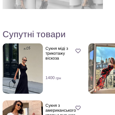
Супутні товари
Сукня міді з
трикотажу
віскоза
1400
грн
Сукня з
американського