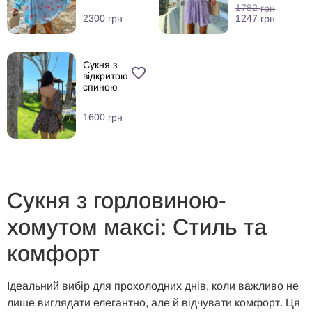
1782
грн
1247
2300
грн
грн
Сукня з
відкритою
спиною
1600
грн
Сукня з горловиною-
хомутом максі: Стиль та
комфорт
Ідеальний вибір для прохолодних днів, коли важливо не
лише виглядати елегантно, але й відчувати комфорт. Ця