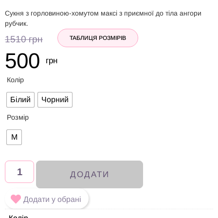
Сукня з горловиною-хомутом максі з приємної до тіла ангори
рубчик.
1510
грн
ТАБЛИЦЯ РОЗМІРІВ
500
грн
Колір
Білий
Чорний
Розмір
M
ДОДАТИ
Додати у обрані
Колір