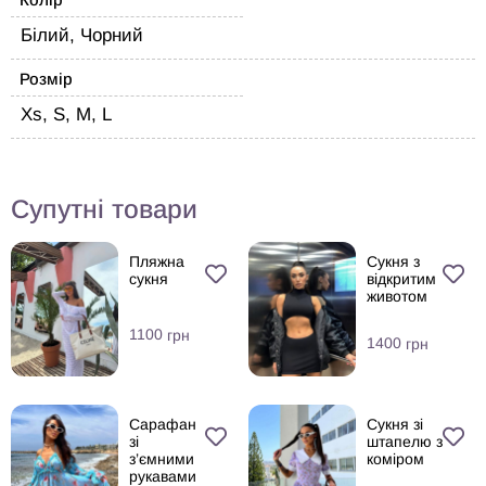
Білий, Чорний
Розмір
Xs, S, M, L
Супутні товари
Пляжна
Сукня з
сукня
відкритим
животом
1100
грн
1400
грн
Сарафан
Сукня зі
зі
штапелю з
з’ємними
коміром
рукавами