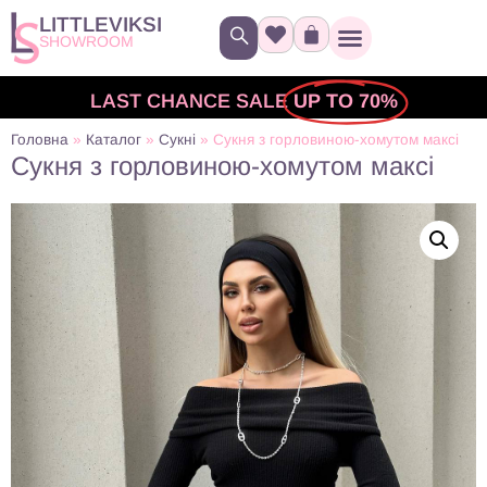
LITTLEVIKSI
SHOWROOM
LAST CHANCE SALE
UP TO 70%
Головна
»
Каталог
»
Сукні
»
Сукня з горловиною-хомутом максі
Сукня з горловиною-хомутом максі