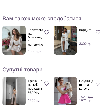
Вам також може сподобатися…
Толстовка
Кардиган
на
блискавці
з
3300
грн
пушистіка
1800
грн
Супутні товари
Брюки на
Спідниця-
низькій
шорти з
посадці з
котону
велюру
1529
грн
1071
1250
грн
грн