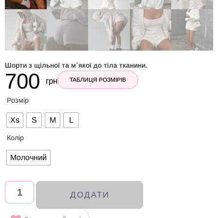
Шорти з щільної та м`якої до тіла тканини.
700
грн
ТАБЛИЦЯ РОЗМІРІВ
Розмір
Xs
S
M
L
Колір
Молочний
ДОДАТИ