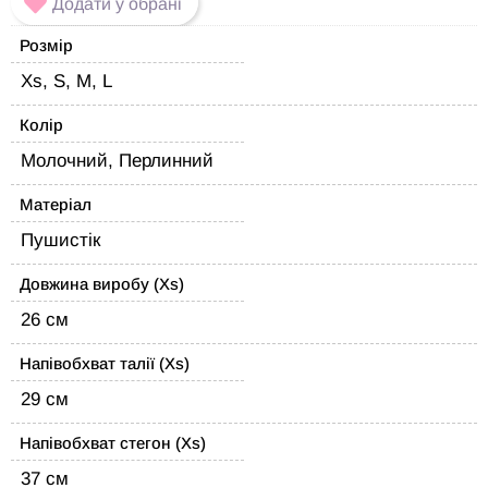
Додати у обрані
Розмір
Xs, S, M, L
Колір
Молочний, Перлинний
Матеріал
Пушистік
Довжина виробу (Xs)
26 см
Напівобхват талії (Xs)
29 см
Напівобхват стегон (Xs)
37 см