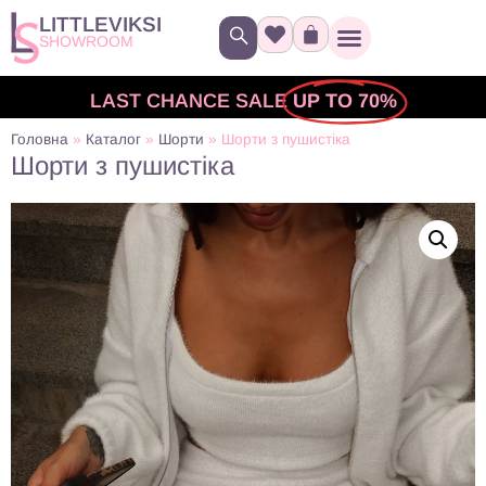
LITTLEVIKSI
SHOWROOM
LAST CHANCE SALE
UP TO 70%
Головна
»
Каталог
»
Шорти
»
Шорти з пушистіка
Шорти з пушистіка