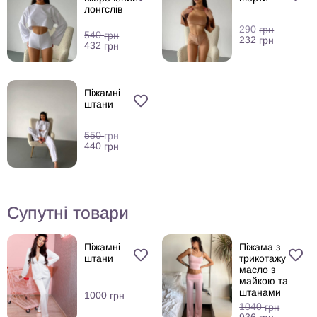
лонгслів
290
грн
540
грн
232
грн
432
грн
Піжамні
штани
550
грн
440
грн
Супутні товари
Піжамні
Піжама з
штани
трикотажу
масло з
майкою та
штанами
1000
грн
1040
грн