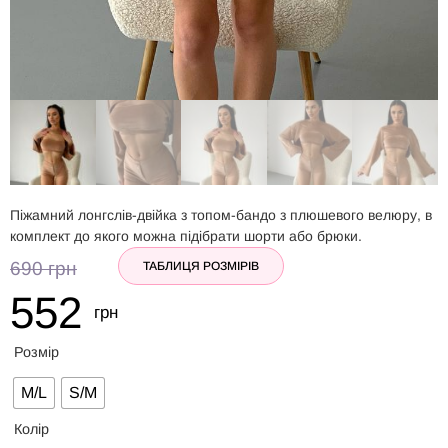
Піжамний лонгслів-двійка з топом-бандо з плюшевого велюру, в
комплект до якого можна підібрати шорти або брюки.
690
грн
ТАБЛИЦЯ РОЗМІРІВ
552
грн
Розмір
M/L
S/M
Колір