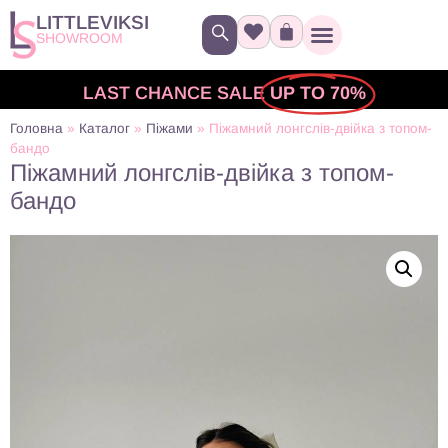
LITTLEVIKSI
SHOWROOM
LAST CHANCE SALE
UP TO 70%
Головна
»
Каталог
»
Піжами
»
Піжамний лонгслів-двійка з топом-
бандо
Піжамний лонгслів-двійка з топом-
бандо