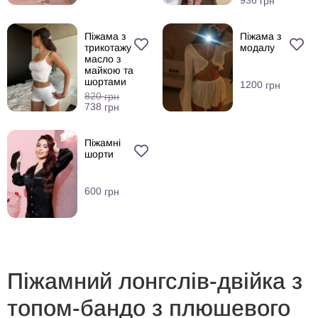
936
грн
Піжама з
Піжама з
трикотажу
модалу
масло з
майкою та
шортами
1200
грн
820
грн
738
грн
Піжамні
шорти
600
грн
Піжамний лонгслів-двійка з
топом-бандо з плюшевого