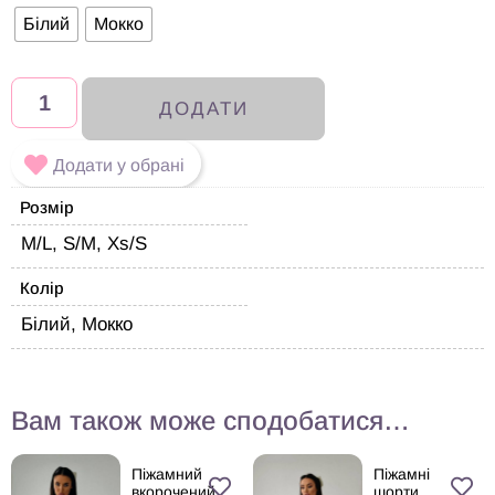
Білий
Мокко
ДОДАТИ
Додати у обрані
Розмір
M/L, S/M, Xs/S
Колір
Білий, Мокко
Вам також може сподобатися…
Піжамний
Піжамні
вкорочений
шорти