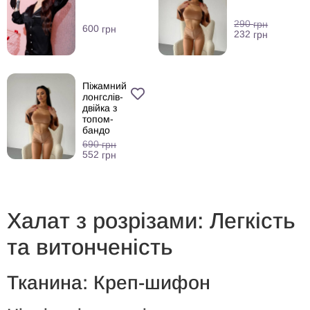
290
грн
600
грн
232
грн
Піжамний
лонгслів-
двійка з
топом-
бандо
690
грн
552
грн
Халат з
р
озрізами: Легкість
та
в
итонченість
Тканина: Креп-
ш
ифон