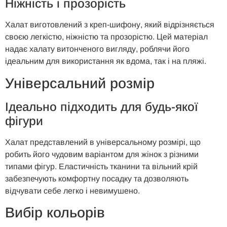
Ніжність і
п
розорість
Халат виготовлений з креп-шифону, який відрізняється
своєю легкістю, ніжністю та прозорістю. Цей матеріал
надає халату витонченого вигляду, роблячи його
ідеальним для використання як вдома, так і на пляжі.
Універсальний
р
озмір
Ідеально
п
ідходить для
б
удь-
я
кої
ф
ігури
Халат представлений в універсальному розмірі, що
робить його чудовим варіантом для жінок з різними
типами фігур. Еластичність тканини та вільний крій
забезпечують комфортну посадку та дозволяють
відчувати себе легко і невимушено.
Вибір
к
ольорів