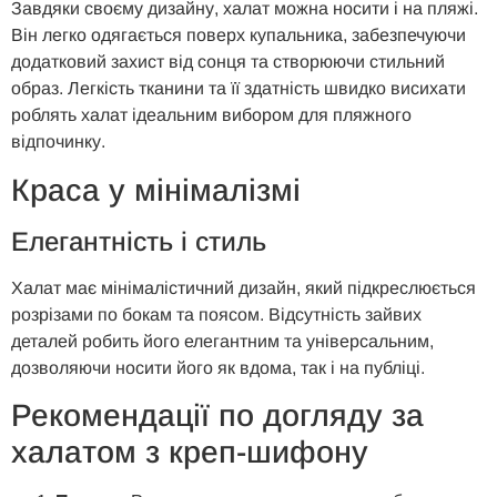
Завдяки своєму дизайну, халат можна носити і на пляжі.
Він легко одягається поверх купальника, забезпечуючи
додатковий захист від сонця та створюючи стильний
образ. Легкість тканини та її здатність швидко висихати
роблять халат ідеальним вибором для пляжного
відпочинку.
Краса у мінімалізмі
Елегантність і
с
тиль
Халат має мінімалістичний дизайн, який підкреслюється
розрізами по бокам та поясом. Відсутність зайвих
деталей робить його елегантним та універсальним,
дозволяючи носити його як вдома, так і на публіці.
Рекомендації по
д
огляду за
х
алатом з
к
реп-
ш
ифону