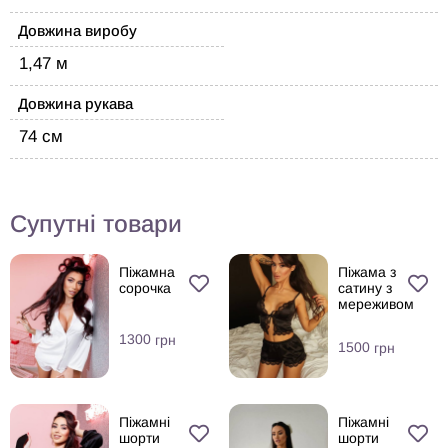
Довжина виробу
1,47 м
Довжина рукава
74 см
Супутні товари
Піжамна
Піжама з
сорочка
сатину з
мереживом
1300
грн
1500
грн
Піжамні
Піжамні
шорти
шорти