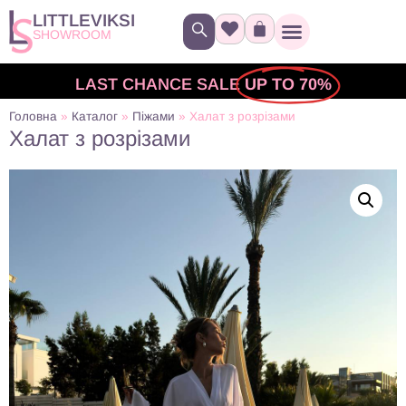
LITTLEVIKSI
SHOWROOM
LAST CHANCE SALE
UP TO 70%
Головна
»
Каталог
»
Піжами
»
Халат з розрізами
Халат з розрізами