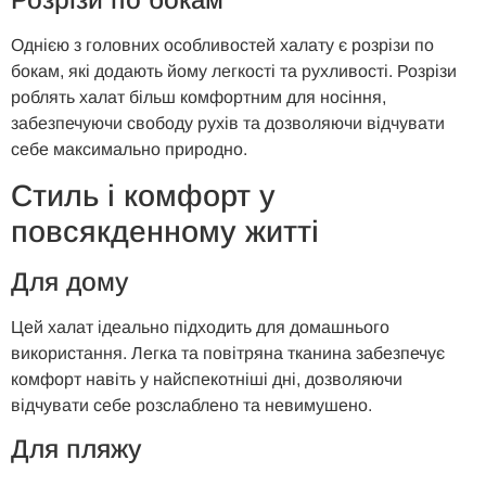
Однією з головних особливостей халату є розрізи по
бокам, які додають йому легкості та рухливості. Розрізи
роблять халат більш комфортним для носіння,
забезпечуючи свободу рухів та дозволяючи відчувати
себе максимально природно.
Стиль і
к
омфорт у
п
овсякденному
ж
итті
Для
д
ому
Цей халат ідеально підходить для домашнього
використання. Легка та повітряна тканина забезпечує
комфорт навіть у найспекотніші дні, дозволяючи
відчувати себе розслаблено та невимушено.
Для
п
ляжу