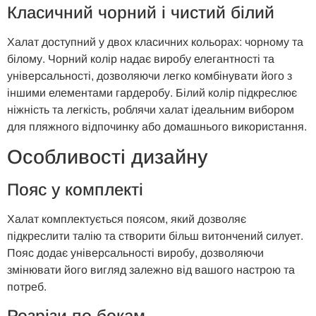
Класичний
ч
орний і
ч
истий
б
ілий
Халат доступний у двох класичних кольорах: чорному та
білому. Чорний колір надає виробу елегантності та
універсальності, дозволяючи легко комбінувати його з
іншими елементами гардеробу. Білий колір підкреслює
ніжність та легкість, роблячи халат ідеальним вибором
для пляжного відпочинку або домашнього використання.
Особливості
д
изайну
Пояс у
к
омплекті
Халат комплектується поясом, який дозволяє
підкреслити талію та створити більш витончений силует.
Пояс додає універсальності виробу, дозволяючи
змінювати його вигляд залежно від вашого настрою та
потреб.
Розрізи по
б
окам