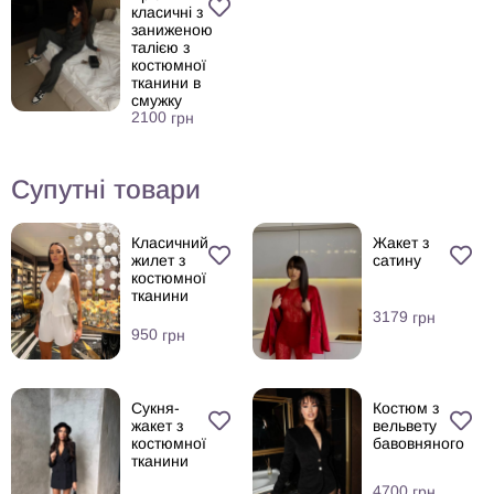
класичні з
заниженою
талією з
костюмної
тканини в
смужку
2100
грн
Супутні товари
Класичний
Жакет з
жилет з
сатину
костюмної
тканини
3179
грн
950
грн
Сукня-
Костюм з
жакет з
вельвету
костюмної
бавовняного
тканини
4700
грн