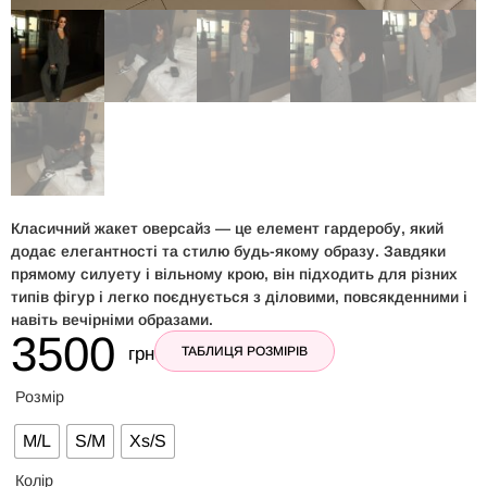
Класичний жакет оверсайз — це елемент гардеробу, який
додає елегантності та стилю будь-якому образу. Завдяки
прямому силуету і вільному крою, він підходить для різних
типів фігур і легко поєднується з діловими, повсякденними і
навіть вечірніми образами.
3500
грн
ТАБЛИЦЯ РОЗМІРІВ
Розмір
M/L
S/M
Xs/S
Колір