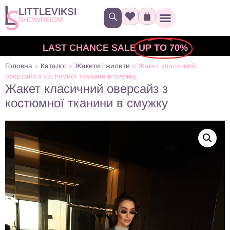
LITTLEVIKSI
SHOWROOM
LAST CHANCE SALE
UP TO 70%
Головна
»
Каталог
»
Жакети і жилети
»
Жакет класичний
оверсайз з костюмної тканини в смужку
Жакет класичний оверсайз з
костюмної тканини в смужку