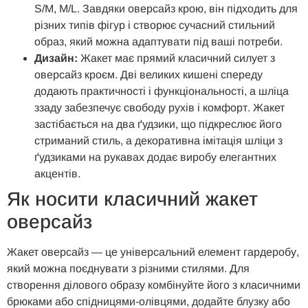
S/M, M/L. Завдяки оверсайз крою, він підходить для
різних типів фігур і створює сучасний стильний
образ, який можна адаптувати під ваші потреби.
Дизайн:
Жакет має прямий класичний силует з
оверсайз кроєм. Дві великих кишені спереду
додають практичності і функціональності, а шліца
ззаду забезпечує свободу рухів і комфорт. Жакет
застібається на два ґудзики, що підкреслює його
стриманий стиль, а декоративна імітація шліци з
ґудзиками на рукавах додає виробу елегантних
акцентів.
Як носити класичний жакет
оверсайз
Жакет оверсайз — це універсальний елемент гардеробу,
який можна поєднувати з різними стилями. Для
створення ділового образу комбінуйте його з класичними
брюками або спідницями-олівцями, додайте блузку або