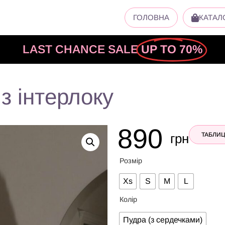
ГОЛОВНА
КАТАЛ
LAST CHANCE SALE
UP TO 70%
з інтерлоку
890
грн
ТАБЛИЦ
Розмір
Xs
S
M
L
Колір
Пудра (з сердечками)