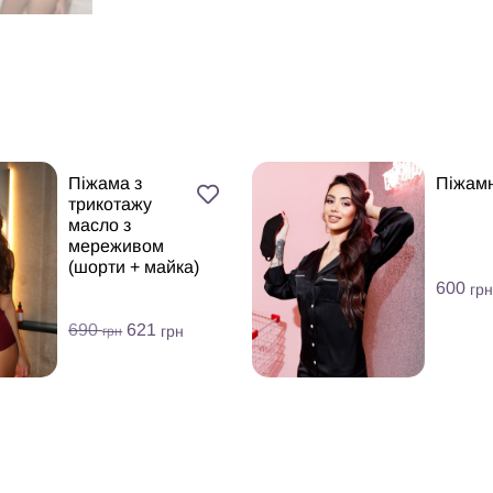
Піжама з
Піжамн
трикотажу
масло з
мереживом
(шорти + майка)
600
грн
690
621
грн
грн