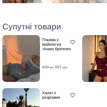
Супутні товари
Піжама з
майкою на
тонких бретелях
690
587
грн
грн
Халат з
розрізами