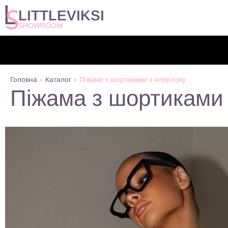
LITTLEVIKSI
SHOWROOM
Головна
»
Каталог
»
Піжама з шортиками з інтерлоку
Піжама з шортиками 