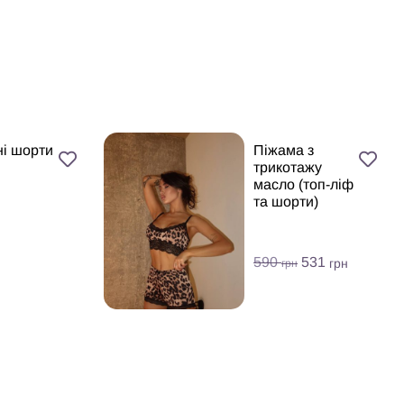
і шорти
Піжама з
трикотажу
масло (топ-ліф
та шорти)
590
531
грн
грн