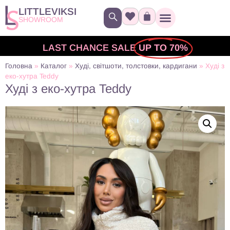
LITTLEVIKSI
SHOWROOM
LAST CHANCE SALE
UP TO 70%
Головна
»
Каталог
»
Худі, світшоти, толстовки, кардигани
»
Худі з
еко-хутра Teddy
Худі з еко-хутра Teddy